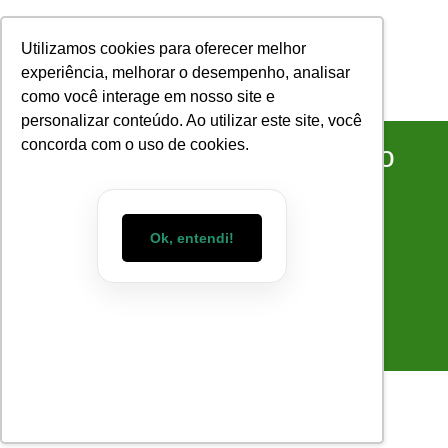
Utilizamos cookies para oferecer melhor
experiência, melhorar o desempenho, analisar
como você interage em nosso site e
COMO FUNCIONA
SOBRE NÓS
personalizar conteúdo. Ao utilizar este site, você
concorda com o uso de cookies.
Aumente A Satisfação No
Trabalho: Manual
Definitivo Do RH Para
Ok, entendi!
Equipes De Alta
Performance