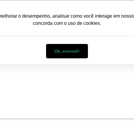
melhorar o desempenho, analisar como você interage em nosso sit
concorda com o uso de cookies.
CONDOMÍNIOS
EMPRESAS
C
Ok, entendi!
og WizMart