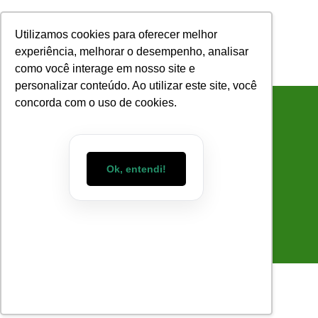
Utilizamos cookies para oferecer melhor
experiência, melhorar o desempenho, analisar
como você interage em nosso site e
COMO FUNCIONA
SOBRE NÓS
personalizar conteúdo. Ao utilizar este site, você
concorda com o uso de cookies.
5 Dicas Para Manter A
Ok, entendi!
Motivação No Trabalho