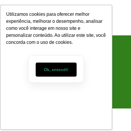
Utilizamos cookies para oferecer melhor
experiência, melhorar o desempenho, analisar
como você interage em nosso site e
COMO FUNCIONA
SOBRE NÓS
personalizar conteúdo. Ao utilizar este site, você
concorda com o uso de cookies.
4 Dicas Para Saber Se
Você Já Consegue
Ok, entendi!
Delegar Tarefas
Planejadas