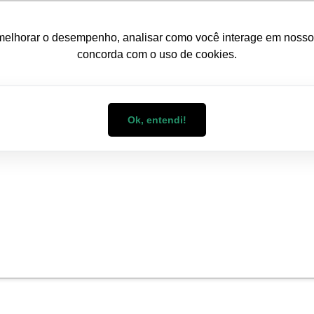
melhorar o desempenho, analisar como você interage em nosso sit
concorda com o uso de cookies.
CONDOMÍNIOS
EMPRESAS
C
Ok, entendi!
og WizMart